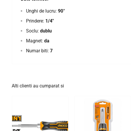
Unghi de lucru:
90°
Prindere:
1/4"
Soclu:
dublu
Magnet:
da
Numar biti:
7
Alti clienti au cumparat si