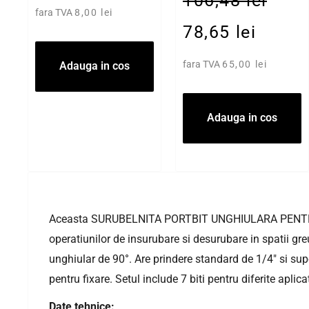
106,48 lei
fara TVA
8,00 lei
78,65 lei
fara TVA
65,00 lei
Adauga in cos
Adauga in cos
Aceasta SURUBELNITA PORTBIT UNGHIULARA PENTRU 
operatiunilor de insurubare si desurubare in spatii gre
unghiular de 90°. Are prindere standard de 1/4" si sup
pentru fixare. Setul include 7 biti pentru diferite aplicat
Date tehnice: