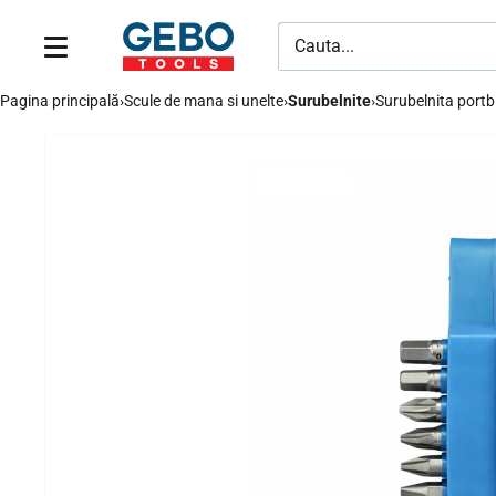
Sari
GeboTools.ro
la
conținut
Pagina principală
›
Scule de mana si unelte
›
Surubelnite
›
Surubelnita portb