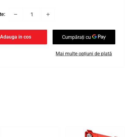
te:
Adauga in cos
Mai multe opțiuni de plată