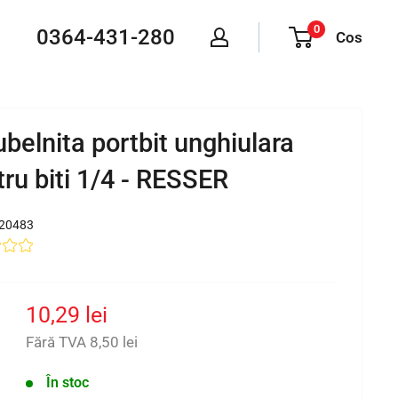
0
0364-431-280
Cos
belnita portbit unghiulara
ru biti 1/4 - RESSER
20483
Preț
10,29 lei
redus
Fără TVA
8,50 lei
În stoc