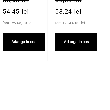
58,68 lei
58,08 lei
54,45 lei
53,24 lei
fara TVA
45,00 lei
fara TVA
44,00 lei
Adauga in cos
Adauga in cos