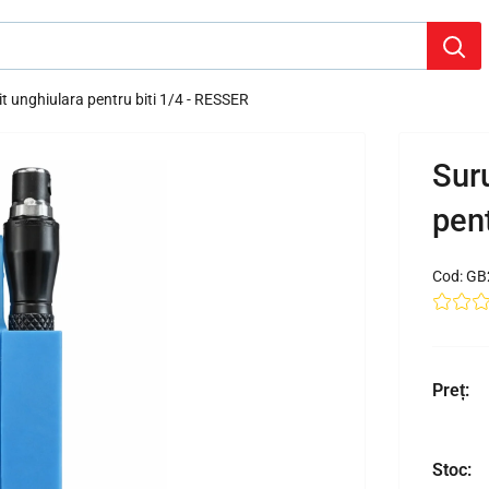
it unghiulara pentru biti 1/4 - RESSER
Suru
pent
Cod:
GB
Preț:
Stoc: