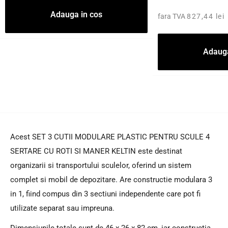
Adauga in cos
fara TVA
827,44 lei
Adauga
Acest SET 3 CUTII MODULARE PLASTIC PENTRU SCULE 4
SERTARE CU ROTI SI MANER KELTIN este destinat
organizarii si transportului sculelor, oferind un sistem
complet si mobil de depozitare. Are constructie modulara 3
in 1, fiind compus din 3 sectiuni independente care pot fi
utilizate separat sau impreuna.
Dimensiunile totale sunt de 46 x 26 x 82 cm, iar constructia