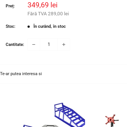
Preț
349,69 lei
Preț:
redus
Fără TVA
289,00 lei
Stoc:
În curând, în stoc
Cantitate:
Te-ar putea interesa si