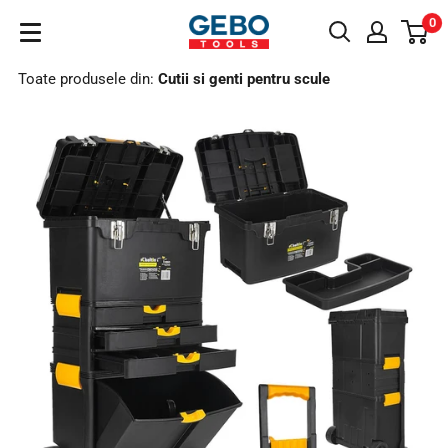
Sari
0
GeboTools.ro
la
conținut
Toate produsele din:
Cutii si genti pentru scule