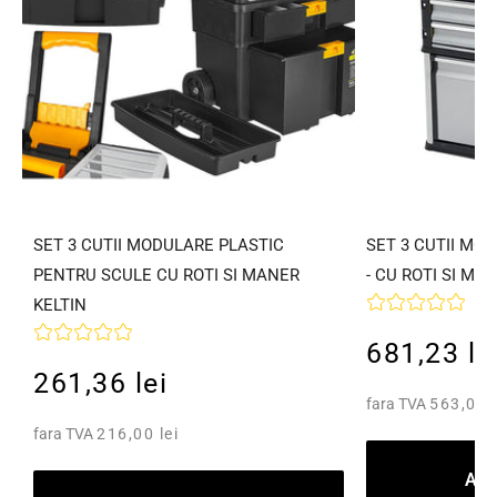
SET 3 CUTII MODULARE PLASTIC
SET 3 CUTII MO
PENTRU SCULE CU ROTI SI MANER
- CU ROTI SI MA
KELTIN
681,23 le
261,36 lei
fara TVA
563,00 l
fara TVA
216,00 lei
Ada