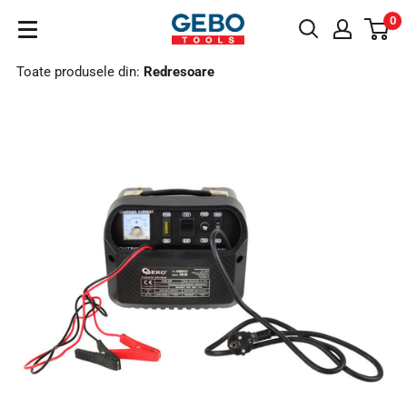
Sari
0
GeboTools.ro
la
conținut
Toate produsele din:
Redresoare