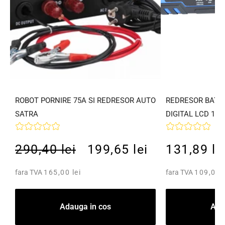
ROBOT PORNIRE 75A SI REDRESOR AUTO
REDRESOR BATER
SATRA
DIGITAL LCD 12V
290,40 lei
199,65 lei
131,89 le
fara TVA
165,00 lei
fara TVA
109,00 l
Adauga in cos
Ada