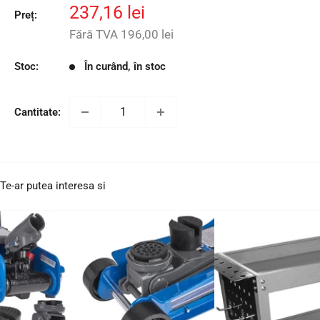
Preț
237,16 lei
Preț:
redus
Fără TVA
196,00 lei
Stoc:
În curând, în stoc
Cantitate:
Te-ar putea interesa si