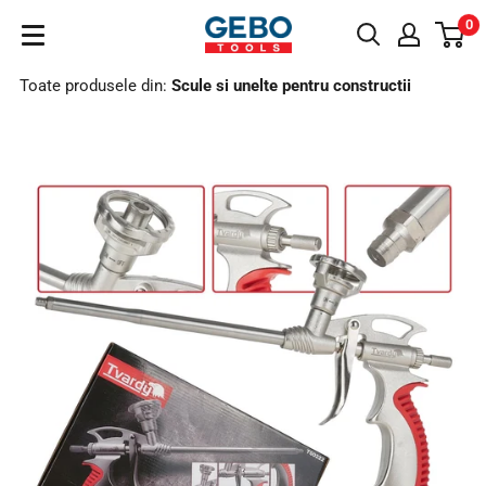
Sari
0
GeboTools.ro
la
conținut
Toate produsele din:
Scule si unelte pentru constructii