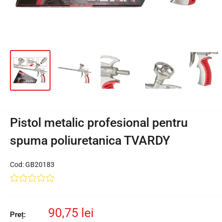
Pistol metalic profesional pentru
spuma poliuretanica TVARDY
Cod:
GB20183
Preț
90,75 lei
Preț: