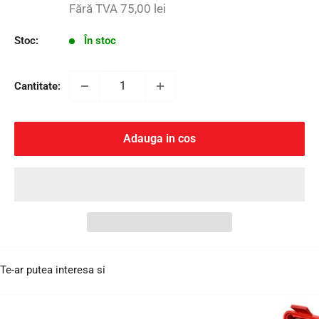
redus
Fără TVA
75,00 lei
Stoc:
În stoc
Cantitate:
Adauga in cos
Te-ar putea interesa si