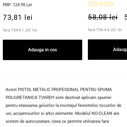
PRP: 124.95 Lei
58,08 lei
73,81 lei
fara TVA
44,00 lei
fara TVA
61,00 lei
Adauga
Adauga in cos
Acest PISTOL METALIC PROFESIONAL PENTRU SPUMA
POLIURETANICA TVARDY este destinat aplicarii spumei
pentru etansarea golurilor la montajul ferestrelor, tocurilor de
usi, acoperisurilor si altor elemente. Modelul NO-CLEAN are
sistem de autocuratare, ceea ce permite utilizarea fara