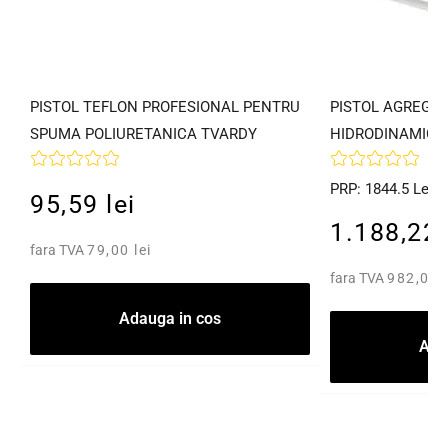
PISTOL TEFLON PROFESIONAL PENTRU
PISTOL AGREGAT
SPUMA POLIURETANICA TVARDY
HIDRODINAMICA
PRP: 1844.5 Lei
95,59 lei
1.188,22 
fara TVA
79,00 lei
fara TVA
982,00 l
Adauga in cos
Ada