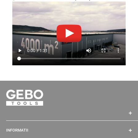
GEBO TOOLS SRL
INFORMATII
CIF RO32701504