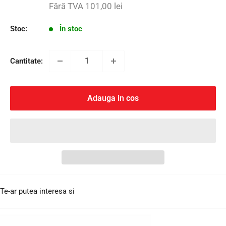
redus
Fără TVA
101,00 lei
Stoc:
În stoc
Cantitate:
Adauga in cos
Te-ar putea interesa si