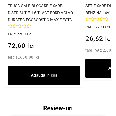
TRUSA CALE BLOCARE FIXARE
SET FIXARE DIST
DISTRIBUTIE 1.6 TI-VCT FORD VOLVO
BENZINA 16V
DURATEC ECOBOOST C-MAX FIESTA
PRP: 55.93 Lei
PRP: 226.1 Lei
26,62 lei
72,60 lei
fara TVA
22,00 le
fara TVA
60,00 lei
Ada
Adauga in cos
Review-uri