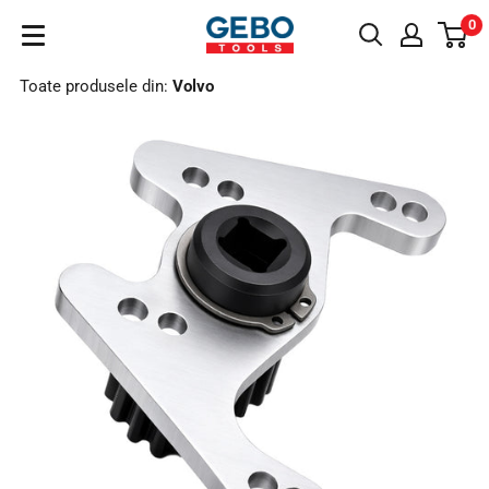
Sari
0
GeboTools.ro
la
conținut
Toate produsele din:
Volvo