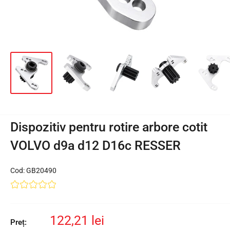
Dispozitiv pentru rotire arbore cotit
VOLVO d9a d12 D16c RESSER
Cod:
GB20490
Preț
122,21 lei
Preț: