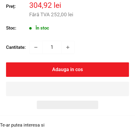
Preț
304,92 lei
Preț:
redus
Fără TVA
252,00 lei
Stoc:
În stoc
Cantitate:
Adauga in cos
Te-ar putea interesa si