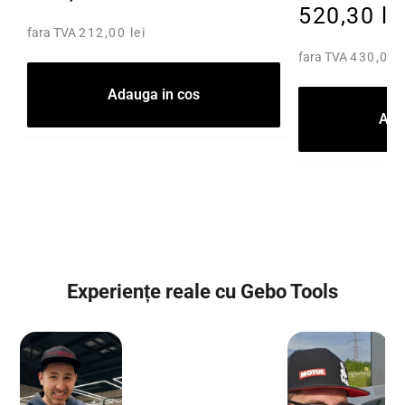
520,30 le
fara TVA
212,00 lei
fara TVA
430,00 l
Adauga in cos
Ada
Experiențe reale cu Gebo Tools