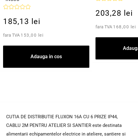
203,28 lei
185,13 lei
fara TVA
168,00 lei
fara TVA
153,00 lei
Adauga
Adauga in cos
CUTIA DE DISTRIBUTIE FLUXON 16A CU 6 PRIZE IP44,
CABLU 2M PENTRU ATELIER SI SANTIER este destinata
alimentarii echipamentelor electrice in ateliere, santiere si