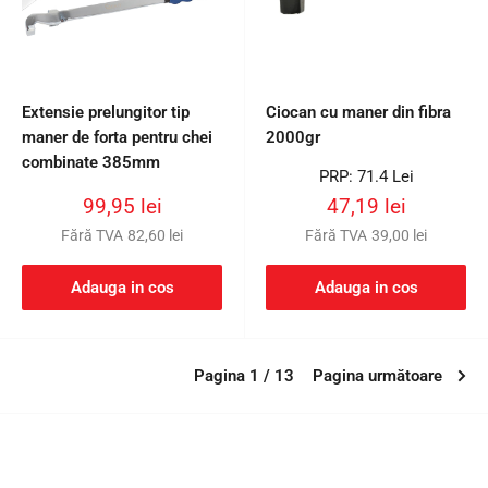
Extensie prelungitor tip
Ciocan cu maner din fibra
maner de forta pentru chei
2000gr
combinate 385mm
Preț
PRP: 71.4 Lei
întreg
Preț
Preț
99,95 lei
47,19 lei
redus
redus
Fără TVA
82,60 lei
Fără TVA
39,00 lei
Adauga in cos
Adauga in cos
Pagina 1 / 13
Pagina următoare