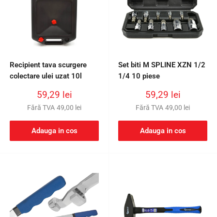
Recipient tava scurgere
Set biti M SPLINE XZN 1/2
colectare ulei uzat 10l
1/4 10 piese
Preț
Preț
59,29 lei
59,29 lei
redus
redus
Fără TVA
49,00 lei
Fără TVA
49,00 lei
Adauga in cos
Adauga in cos