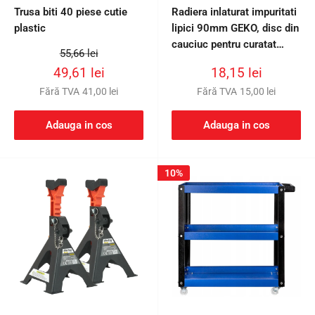
Trusa biti 40 piese cutie
Radiera inlaturat impuritati
plastic
lipici 90mm GEKO, disc din
cauciuc pentru curatat
Preț
55,66 lei
adeziv
întreg
Preț
Preț
49,61 lei
18,15 lei
redus
redus
Fără TVA
41,00 lei
Fără TVA
15,00 lei
Adauga in cos
Adauga in cos
10%