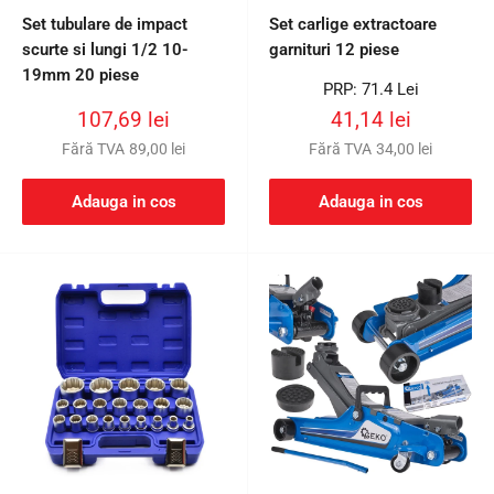
Set tubulare de impact
Set carlige extractoare
scurte si lungi 1/2 10-
garnituri 12 piese
19mm 20 piese
Preț
PRP: 71.4 Lei
întreg
Preț
Preț
107,69 lei
41,14 lei
redus
redus
Fără TVA
89,00 lei
Fără TVA
34,00 lei
Adauga in cos
Adauga in cos