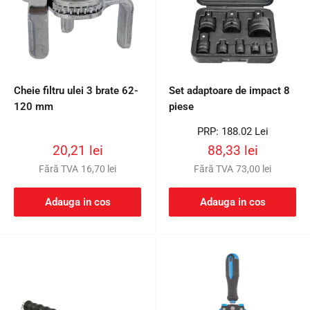
Cheie filtru ulei 3 brate 62-
Set adaptoare de impact 8
120 mm
piese
Preț
PRP: 188.02 Lei
întreg
Preț
Preț
20,21 lei
88,33 lei
redus
redus
Fără TVA
16,70 lei
Fără TVA
73,00 lei
Adauga in cos
Adauga in cos