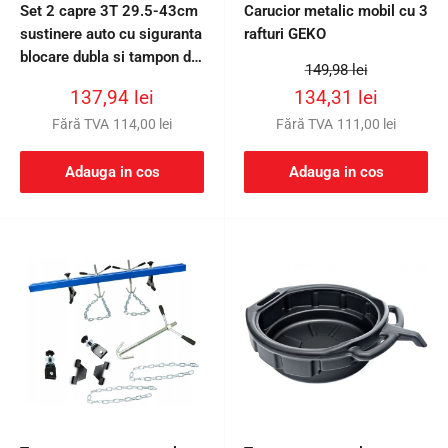
Set 2 capre 3T 29.5-43cm
Carucior metalic mobil cu 3
sustinere auto cu siguranta
rafturi GEKO
blocare dubla si tampon de
Preț
149,98 lei
cauciuc pentru protectie
întreg
Preț
Preț
137,94 lei
134,31 lei
prag auto
redus
redus
Fără TVA
114,00 lei
Fără TVA
111,00 lei
Adauga in cos
Adauga in cos