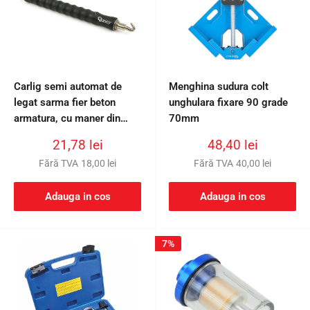
Carlig semi automat de
Menghina sudura colt
legat sarma fier beton
unghulara fixare 90 grade
armatura, cu maner din
70mm
cauciuc 300mm
Preț
Preț
21,78 lei
48,40 lei
redus
redus
Fără TVA
18,00 lei
Fără TVA
40,00 lei
Adauga in cos
Adauga in cos
7%