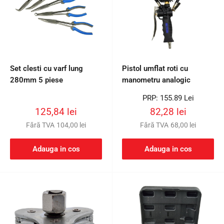
Set clesti cu varf lung
Pistol umflat roti cu
280mm 5 piese
manometru analogic
Preț
PRP: 155.89 Lei
întreg
Preț
Preț
125,84 lei
82,28 lei
redus
redus
Fără TVA
104,00 lei
Fără TVA
68,00 lei
Adauga in cos
Adauga in cos