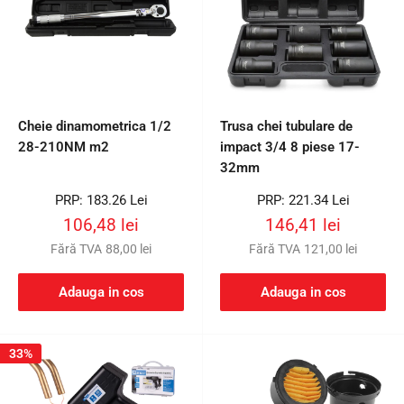
Cheie dinamometrica 1/2
Trusa chei tubulare de
28-210NM m2
impact 3/4 8 piese 17-
32mm
Preț
Preț
PRP: 183.26 Lei
PRP: 221.34 Lei
întreg
întreg
Preț
Preț
106,48 lei
146,41 lei
redus
redus
Fără TVA
88,00 lei
Fără TVA
121,00 lei
Adauga in cos
Adauga in cos
33%