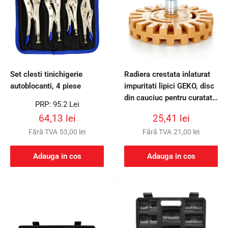
Set clesti tinichigerie
Radiera crestata inlaturat
autoblocanti, 4 piese
impuritati lipici GEKO, disc
din cauciuc pentru curatat
Preț
PRP: 95.2 Lei
adeziv
întreg
Preț
Preț
64,13 lei
25,41 lei
redus
redus
Fără TVA
53,00 lei
Fără TVA
21,00 lei
Adauga in cos
Adauga in cos