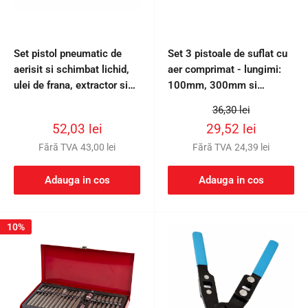
Set pistol pneumatic de
Set 3 pistoale de suflat cu
aerisit si schimbat lichid,
aer comprimat - lungimi:
ulei de frana, extractor si
100mm, 300mm si
reumplere lichid de frana,
500mm GEKO
Preț
36,30 lei
cu 4 adaptori
întreg
Preț
Preț
52,03 lei
29,52 lei
redus
redus
Fără TVA
43,00 lei
Fără TVA
24,39 lei
Adauga in cos
Adauga in cos
10%