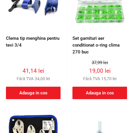
Clema tip menghina pentru
Set garnituri aer
tevi 3/4
conditionat o-ring clima
270 buc
Preț
37,99 lei
întreg
Preț
Preț
41,14 lei
19,00 lei
redus
redus
Fără TVA
34,00 lei
Fără TVA
15,70 lei
Adauga in cos
Adauga in cos