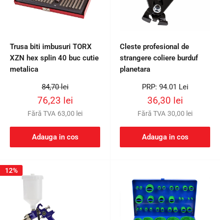
Trusa biti imbusuri TORX
Cleste profesional de
XZN hex splin 40 buc cutie
strangere coliere burduf
metalica
planetara
Preț
Preț
84,70 lei
PRP: 94.01 Lei
întreg
întreg
Preț
Preț
76,23 lei
36,30 lei
redus
redus
Fără TVA
63,00 lei
Fără TVA
30,00 lei
Adauga in cos
Adauga in cos
12%