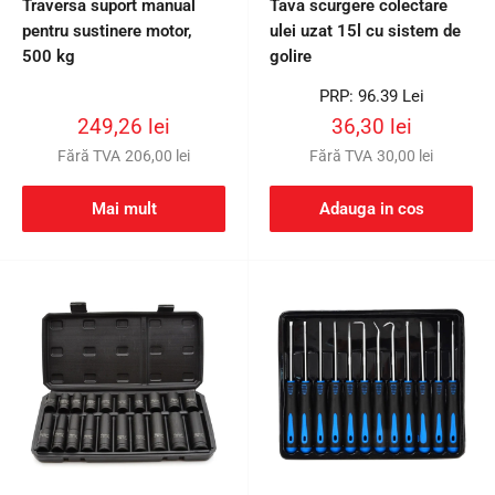
Traversa suport manual
Tava scurgere colectare
pentru sustinere motor,
ulei uzat 15l cu sistem de
500 kg
golire
Preț
PRP: 96.39 Lei
întreg
Preț
Preț
249,26 lei
36,30 lei
redus
redus
Fără TVA
206,00 lei
Fără TVA
30,00 lei
Mai mult
Adauga in cos