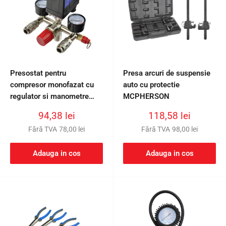
Presostat pentru
Presa arcuri de suspensie
compresor monofazat cu
auto cu protectie
regulator si manometre
MCPHERSON
GEKO
Preț
Preț
94,38 lei
118,58 lei
redus
redus
Fără TVA
78,00 lei
Fără TVA
98,00 lei
Adauga in cos
Adauga in cos