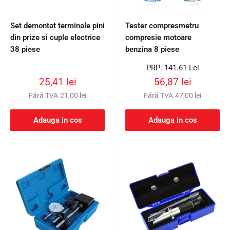
Set demontat terminale pini
Tester compresmetru
din prize si cuple electrice
compresie motoare
38 piese
benzina 8 piese
Preț
PRP: 141.61 Lei
întreg
Preț
Preț
25,41 lei
56,87 lei
redus
redus
Fără TVA
21,00 lei
Fără TVA
47,00 lei
Adauga in cos
Adauga in cos