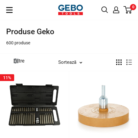
Sari
0
GeboTools.ro
la
conținut
Produse Geko
600 produse
Filtre
Sortează
11%