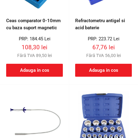
Ceas comparator 0-10mm
Refractometru antigel si
cu baza suport magnetic
acid baterie
Preț
Preț
PRP: 184.45 Lei
PRP: 223.72 Lei
întreg
întreg
Preț
Preț
108,30 lei
67,76 lei
redus
redus
Fără TVA
89,50 lei
Fără TVA
56,00 lei
Adauga in cos
Adauga in cos