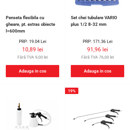
Penseta flexibila cu
Set chei tubulare VARIO
gheare, pt. extras obiecte
plus 1/2 8-32 mm
l=600mm
Preț
Preț
PRP: 19.04 Lei
PRP: 171.36 Lei
întreg
întreg
Preț
Preț
10,89 lei
91,96 lei
redus
redus
Fără TVA
9,00 lei
Fără TVA
76,00 lei
Adauga in cos
Adauga in cos
19%