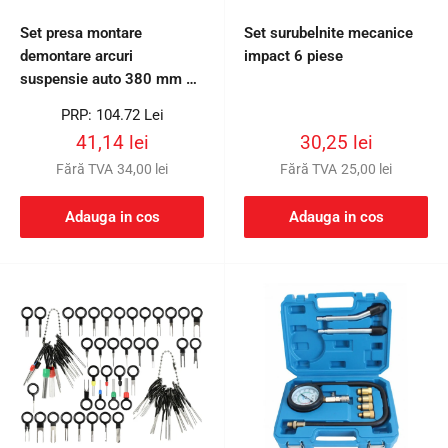
Set presa montare
Set surubelnite mecanice
demontare arcuri
impact 6 piese
suspensie auto 380 mm 38
cm
Preț
PRP: 104.72 Lei
întreg
Preț
Preț
41,14 lei
30,25 lei
redus
redus
Fără TVA
34,00 lei
Fără TVA
25,00 lei
Adauga in cos
Adauga in cos