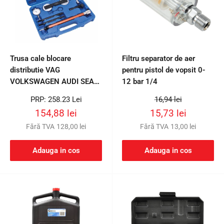
Trusa cale blocare
Filtru separator de aer
distributie VAG
pentru pistol de vopsit 0-
VOLKSWAGEN AUDI SEAT
12 bar 1/4
SKODA 1.2 1.4 1.6 FSI TSI
Preț
Preț
PRP: 258.23 Lei
16,94 lei
tFSI , cbza, cbzb, cbzc axu,
întreg
întreg
Preț
Preț
154,88 lei
15,73 lei
bag, bkg, blf, blg, bln, blp,
redus
redus
Fără TVA
128,00 lei
Fără TVA
13,00 lei
bmy, bts, bwk caxa
Adauga in cos
Adauga in cos