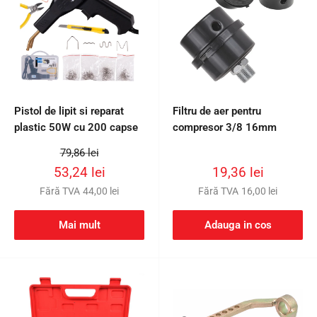
Pistol de lipit si reparat
Filtru de aer pentru
plastic 50W cu 200 capse
compresor 3/8 16mm
Preț
79,86 lei
întreg
Preț
Preț
53,24 lei
19,36 lei
redus
redus
Fără TVA
44,00 lei
Fără TVA
16,00 lei
Mai mult
Adauga in cos