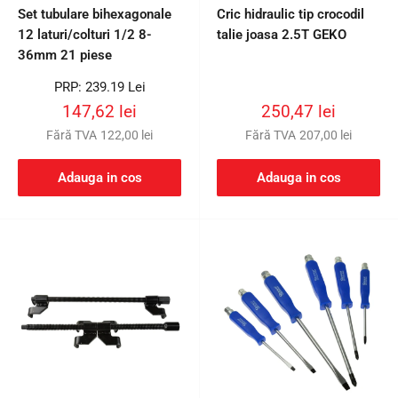
Set tubulare bihexagonale
Cric hidraulic tip crocodil
12 laturi/colturi 1/2 8-
talie joasa 2.5T GEKO
36mm 21 piese
Preț
PRP: 239.19 Lei
întreg
Preț
Preț
147,62 lei
250,47 lei
redus
redus
Fără TVA
122,00 lei
Fără TVA
207,00 lei
Adauga in cos
Adauga in cos