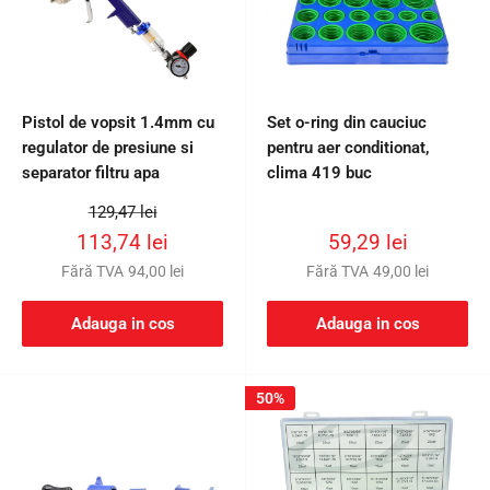
Pistol de vopsit 1.4mm cu
Set o-ring din cauciuc
regulator de presiune si
pentru aer conditionat,
separator filtru apa
clima 419 buc
Preț
129,47 lei
întreg
Preț
Preț
113,74 lei
59,29 lei
redus
redus
Fără TVA
94,00 lei
Fără TVA
49,00 lei
Adauga in cos
Adauga in cos
50%