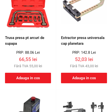
Trusa presa pt arcuri de
Extractor presa universala
supapa
cap planetara
Preț
Preț
PRP: 88.06 Lei
PRP: 142.8 Lei
întreg
întreg
Preț
Preț
66,55 lei
52,03 lei
redus
redus
Fără TVA
55,00 lei
Fără TVA
43,00 lei
Adauga in cos
Adauga in cos