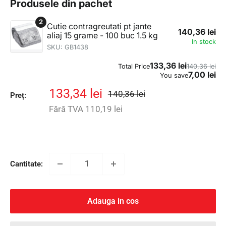
Preț
Preț
133,34 lei
140,36 lei
Preț:
întreg
redus
Fără TVA
110,19 lei
Cantitate:
Adauga in cos